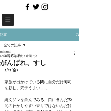
記事
全ての記事
minami
全ての記事
2022年5月15日
読了時間: 1分
がんばれ、すし
本
5/13(金)
家族が出かけている間に自分だけ寿司
を頼む。穴子うまい……。
縄文ジンを飲んでみる。口に含んだ瞬
間のわかりやすい香りではないんだけ