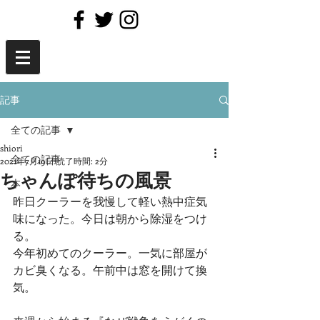
記事
全ての記事
shiori
全ての記事
2021年7月19日
読了時間: 2分
ちゃんぽ待ちの風景
本
昨日クーラーを我慢して軽い熱中症気
味になった。今日は朝から除湿をつけ
る。
今年初めてのクーラー。一気に部屋が
カビ臭くなる。午前中は窓を開けて換
気。