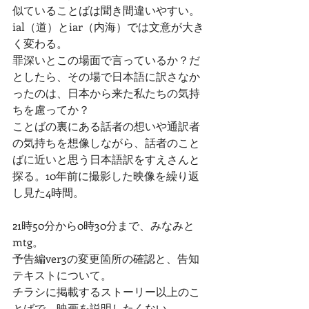
似ていることばは聞き間違いやすい。
ial（道）とiar（内海）では文意が大き
く変わる。
罪深いとこの場面で言っているか？だ
としたら、その場で日本語に訳さなか
ったのは、日本から来た私たちの気持
ちを慮ってか？
ことばの裏にある話者の想いや通訳者
の気持ちを想像しながら、話者のこと
ばに近いと思う日本語訳をすえさんと
探る。10年前に撮影した映像を繰り返
し見た4時間。
21時50分から0時30分まで、みなみと
mtg。
予告編ver3の変更箇所の確認と、告知
テキストについて。
チラシに掲載するストーリー以上のこ
とばで、映画を説明したくない。