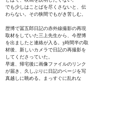
でも少しはことばを尽くさないと、伝
わらない。その狭間でもがき苦しむ。
歴博で冨五郎日記の赤外線撮影の再現
取材をしていた三上先生から、今歴博
を出ましたと連絡が入る。3時間半の取
材後、新しいカメラで日記の再撮影を
してくださっていた。
早速、帰宅後に画像ファイルのリンク
が届き、久しぶりに日記のページを写
真越しに眺める。まっすぐに乱れな
い、冨五郎さんの美しい文字。カメラ
の性能が上がったことで、肉眼では読
みづらかった文字が浮かび上がってき
たように見える。
漏水で消えた文字の復元も、赤外線で
できたらいいのに。