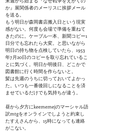
来週から始まる『なぜ戦争をえがくの
か』展関係者のメーリスに挨拶メール
を送る。
もう明日が森岡書店搬入日という現実
感がない。何度も会場で準備を重ねて
きたのに。ケーブル一本、新聞コピー1
日分でも忘れたら大変。と思いながら
明日の持ち物を点検していたら、1953
年7月20日のコピーを取り忘れているこ
とに気づく。明日か明後日、どこかで
図書館に行く時間を作らないと。
髪は先週のうちに切っておいてよかっ
た。いつも一番後回しになることを済
ませているだけでも気持ちが違う。
昼から夕方にkeememejのマーシャル語
訳mtgをオンラインでしようと約束し
たすえさんから、15時になっても連絡
がこない。