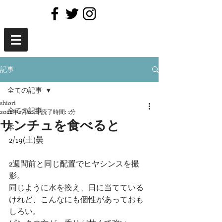
記事
全ての記事
shiori
全ての記事
2022年2月20日
読了時間: 1分
サンチュを食べると
本
2/19(土)曇
2週間前と同じ配置でヒヤシンスを撮
影。
同じように水を換え、日に当てている
けれど、こんなにも個性があっておも
しろい。