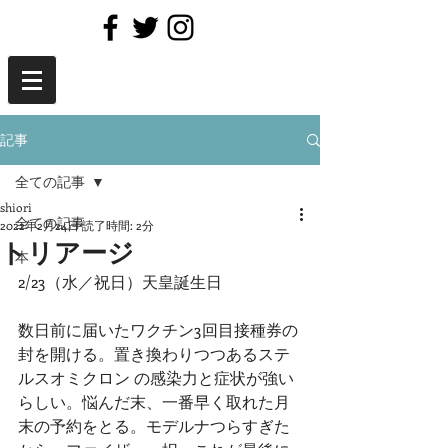
記事
全ての記事
shiori
全ての記事
2022年2月24日
読了時間: 2分
トリアージ
本
2/23（水／祝日）天皇誕生日
数日前に届いたワクチン3回目接種券の
封を開ける。置き換わりつつあるステ
ルスオミクロン の感染力と症状が強い
らしい。悩んだ末、一番早く取れた月
末の予約をとる。モデルナつらすぎた