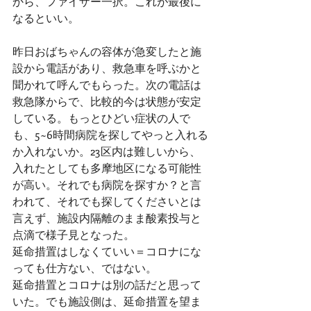
から、ファイザー一択。これが最後に
なるといい。
昨日おばちゃんの容体が急変したと施
設から電話があり、救急車を呼ぶかと
聞かれて呼んでもらった。次の電話は
救急隊からで、比較的今は状態が安定
している。もっとひどい症状の人で
も、5~6時間病院を探してやっと入れる
か入れないか。23区内は難しいから、
入れたとしても多摩地区になる可能性
が高い。それでも病院を探すか？と言
われて、それでも探してくださいとは
言えず、施設内隔離のまま酸素投与と
点滴で様子見となった。
延命措置はしなくていい＝コロナにな
っても仕方ない、ではない。
延命措置とコロナは別の話だと思って
いた。でも施設側は、延命措置を望ま