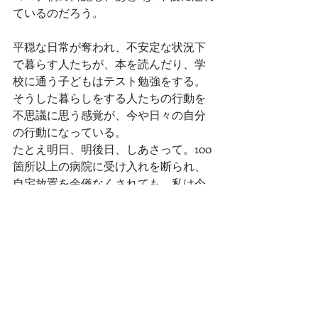
ているのだろう。
平穏な日常が奪われ、不安定な状況下
で暮らす人たちが、本を読んだり、学
校に通う子どもはテスト勉強をする。
そうした暮らしをする人たちの行動を
不思議に思う感覚が、今や日々の自分
の行動になっている。
たとえ明日、明後日、しあさって。100
箇所以上の病院に受け入れを断られ、
自宅放置を余儀なくされても、私は今
日までの行動を後悔はしない。
（8/30追記）
最後の一文を本音だと受け取られてし
まった場合、誤解を多く生んでしまう
ことに翌朝日記を読んだみなみの感想
を受けて思い至る。