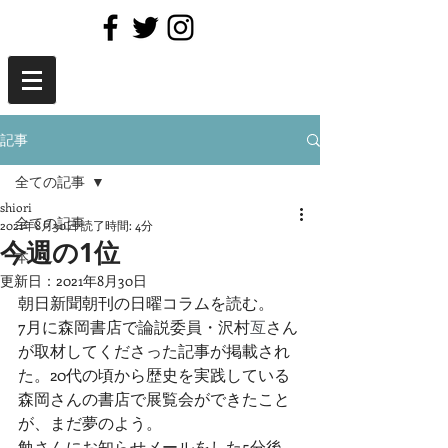
記事
全ての記事
shiori
全ての記事
2021年8月30日
読了時間: 4分
今週の1位
本
更新日：
2021年8月30日
朝日新聞朝刊の日曜コラムを読む。
7月に森岡書店で論説委員・沢村
亙
さん
が取材してくださった記事が掲載され
た。20代の頃から歴史を実践している
森岡さんの書店で展覧会ができたこと
が、まだ夢のよう。
勉さんにお知らせメールをした5分後、