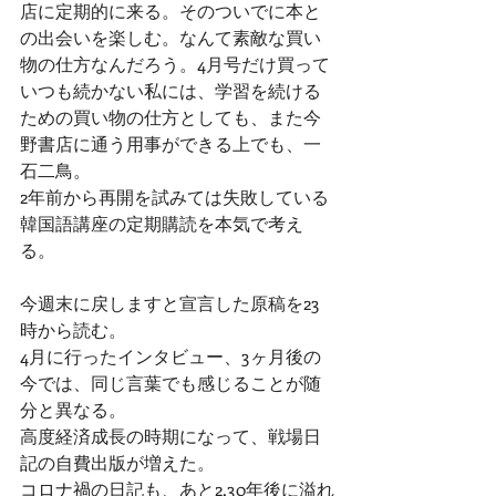
店に定期的に来る。そのついでに本と
の出会いを楽しむ。なんて素敵な買い
物の仕方なんだろう。4月号だけ買って
いつも続かない私には、学習を続ける
ための買い物の仕方としても、また今
野書店に通う用事ができる上でも、一
石二鳥。
2年前から再開を試みては失敗している
韓国語講座の定期購読を本気で考え
る。
今週末に戻しますと宣言した原稿を23
時から読む。
4月に行ったインタビュー、3ヶ月後の
今では、同じ言葉でも感じることが随
分と異なる。
高度経済成長の時期になって、戦場日
記の自費出版が増えた。
コロナ禍の日記も、あと2,30年後に溢れ