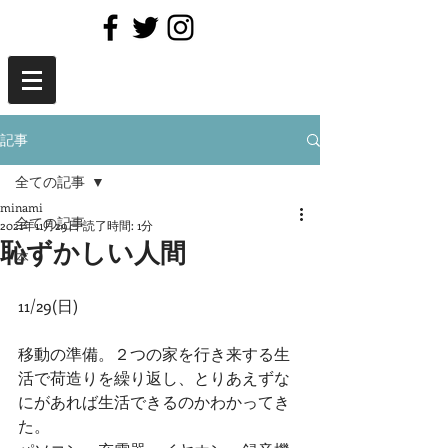
記事
全ての記事
minami
全ての記事
2021年11月29日
読了時間: 1分
恥ずかしい人間
本
11/29(日)
移動の準備。２つの家を行き来する生
活で荷造りを繰り返し、とりあえずな
にがあれば生活できるのかわかってき
た。