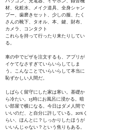
パソコン、充電器、イヤホン、録音機
材、化粧水、メイク道具、全身シャン
プー、歯磨きセット、少しの服、たく
さんの靴下、タオル、本、鍵、財布、
カメラ、コンタクト
これらを持って行ったり来たりしてい
る。
車の中でピザを注文するも、アプリが
イケてなさすぎていらいらしてしま
う。こんなことでいらいらして本当に
恥ずかしい人間だ。
しばらく留守にした家は寒い。基礎か
ら冷たい。15時にお風呂に浸かる。暗
い部屋で横になる。今日はダメ人間で
いいのだ、と自分に許している。20%く
らい、ほんとに？しっかりしたほうが
いいんじゃない？という焦りもある。