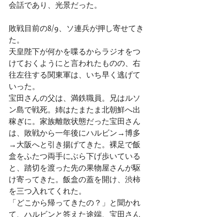
会話であり、光景だった。
敗戦目前の8/9、ソ連兵が押し寄せてき
た。
天皇陛下が何かを喋るからラジオをつ
けておくようにと言われたものの、右
往左往する関東軍は、いち早く逃げて
いった。
宝田さんの父は、満鉄職員。兄はルソ
ン島で戦死。姉はたまたま北朝鮮へ出
稼ぎに。家族離散状態だった宝田さん
は、敗戦から一年後にハルビン→博多
→大阪へと引き揚げてきた。裸足で飯
盒をふたつ両手にぶら下げ歩いている
と、踏切を渡った先の果物屋さんが駆
け寄ってきた。飯盒の蓋を開け、渋柿
を三つ入れてくれた。
「どこから帰ってきたの？」と聞かれ
て、ハルビンと答えた途端、宝田さん