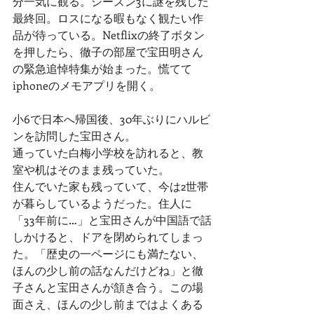
分一気に観る。シーズン3に謎を残した
最終回。ロスになる暇もなく観たい作
品が待っている。Netflixの終了ボタン
を押したら、徹子の部屋で宝田明さん
の緊急追悼特集が始まった。慌てて
iphoneのメモアプリを開く。
小6で日本へ帰国後、30年ぶりにハルビ
ンを訪問した宝田さん。
通っていた白梅小学校を訪れると、教
室や机はそのまま残っていた。
住んでいた家も残っていて、今は2世帯
が暮らしているようだった。住人に
「33年前に…」と宝田さんが中国語で話
しかけると、ドアを閉められてしまっ
た。「歴史の一ページにも満たない、
ほんの少し前の話なんだけどね」と徹
子さんと宝田さんが頷き合う。この場
面さえ、ほんの少し前まではよくある