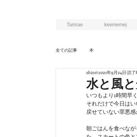
Tarinae
keememej
全ての記事
本
shiori
2021年9月24日
読了時
水と風と
いつもより1時間早
それだけで今日はい
戻せていない罪悪感
朝ごはんを食べなが
た。スカートの色と