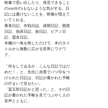
映像で思い出したり、発見できること
の100分の1もないような気がする。日
記には書けないことを、映像が憶えて
いてくれる。
養蚕日記、作戦日誌、疎開日記、懸賞
日記、病床日記、旅日記、ピアノ日
記、盟友日記。
本棚の一角を映しただけで、本のタイ
トルから無数に広がる世界にワクワ
ク。
「何をしてゐるか、こんな日記ではだ
めだ！」と、先生に赤墨でバツ印をつ
けられた日記は、日記が書かれた手帳
の佇まいで見せたい。
「冨五郎日記かと思った」と、その日
記が書かれた手帳を見てつぶやく人の
音声とともに。