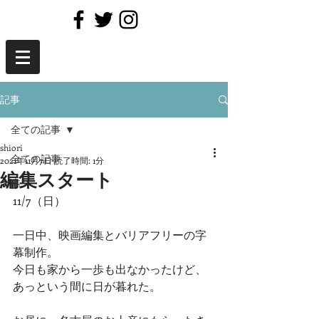
記事
全ての記事
shiori
全ての記事
2021年11月7日
読了時間: 1分
編集スタート
本
11/7（日）
一日中、映画編集とバリアフリーの字
幕制作。
今日も家から一歩も出なかったけど、
あっという間に日が暮れた。