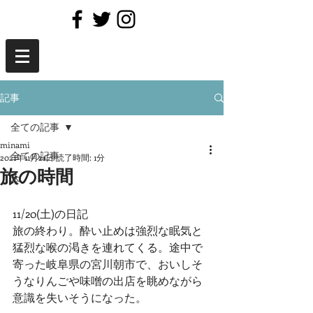
記事
全ての記事
minami
全ての記事
2021年11月21日
読了時間: 1分
旅の時間
本
11/20(土)の日記
旅の終わり。酔い止めは強烈な眠気と
猛烈な喉の渇きを連れてくる。途中で
寄った岐阜県の宮川朝市で、おいしそ
うなりんごや味噌の出店を眺めながら
意識を失いそうになった。