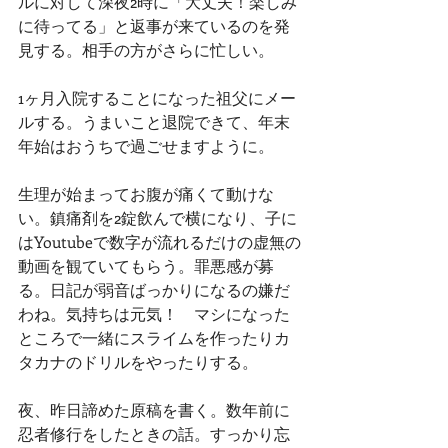
ルに対して深夜2時に「大丈夫！楽しみ
に待ってる」と返事が来ているのを発
見する。相手の方がさらに忙しい。
1ヶ月入院することになった祖父にメー
ルする。うまいこと退院できて、年末
年始はおうちで過ごせますように。
生理が始まってお腹が痛くて動けな
い。鎮痛剤を2錠飲んで横になり、子に
はYoutubeで数字が流れるだけの虚無の
動画を観ていてもらう。罪悪感が募
る。日記が弱音ばっかりになるの嫌だ
わね。気持ちは元気！　マシになった
ところで一緒にスライムを作ったりカ
タカナのドリルをやったりする。
夜、昨日諦めた原稿を書く。数年前に
忍者修行をしたときの話。すっかり忘