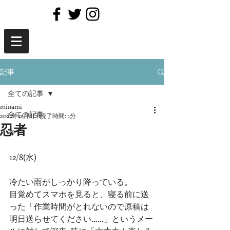
記事
全ての記事
minami
全ての記事
2021年12月8日
読了時間: 1分
忍者
本
12/8(水)
冷たい雨がしっかり降っている。
目覚めてスマホを見ると、寝る前に送
った「作業時間がとれないので原稿は
明日送らせてください……」というメー