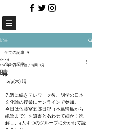
記事
全ての記事
shiori
全ての記事
2021年12月10日
読了時間: 2分
晴
本
12/9(木) 晴
先週に続きテレワーク後、明学の日本
文化論の授業にオンラインで参加。
今日は佐藤冨五郎日記（本島帰島から
絶筆まで）を遺書とあわせて細かく読
解し、4人ずつのグループに分かれて読