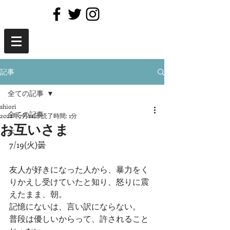
記事
全ての記事
shiori
全ての記事
2022年7月21日
読了時間: 1分
お互いさま
本
7/19(火)曇
友人が好きになった人から、暴力をく
りかえし受けていたと知り、怒りに震
えたまま、朝。
記憶にないは、言い訳にならない。
普段は優しいからって、許されること