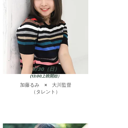
9/30（日）
(13:00
上映開始）
加藤るみ × 大川監督
​（タレント）