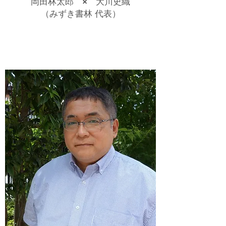
岡田林太郎 × 大川史織
​（みずき書林 代表）