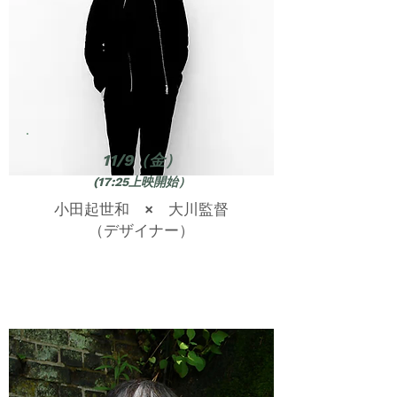
11/9（金）
(17:25上映開始）
小田起世和 × 大川監督
（デザイナー）