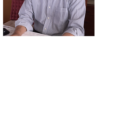
10/4 （木）
(13:00
上映開始）
安細和彦 × 大川監督
（元在マーシャル諸島共和
国大使）