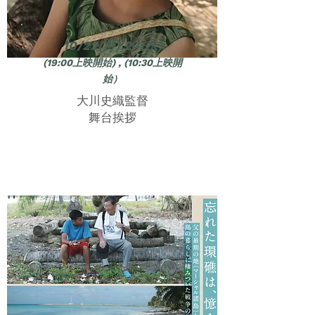
10/22(月),24(水)
(19:00上映開始) , (10:30上映開
始）
大川史織監督
​舞台挨拶