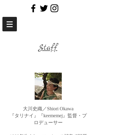
Staff
​大川史織／Shiori Okawa
『タリナイ』『keememej』監督・プ
ロデューサー