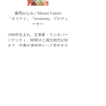
​藤岡みなみ／Minami Fujioka
​『タリナイ』『keememej』プロデュ
ーサー
1988年生まれ、文筆家・ラジオパー
ソナリティ。時間SFと縄文時代が好
きで、読書や遺跡巡りって実在する
タイムトラベルでは？と思い2018年
からタイムトラベル専門書店utouto
を始める。 『本の雑誌』
『Pacoma』などで連載中。著書に
『藤岡みなみの穴場ハンターが行
く！in北海道』(北海道新聞社)、
『シャプラニール流 人生を変える働
き方』(エスプレ)がある。