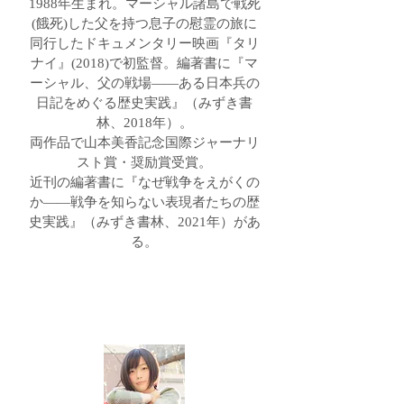
1988年生まれ。マーシャル諸島で戦死
(餓死)した父を持つ息子の慰霊の旅に
同行したドキュメンタリー映画『タリ
ナイ』(2018)で初監督。編著書に
『マ
ーシャル、父の戦場――ある日本兵の
日記をめぐる歴史実践』
（みずき書
林、2018年）。
両作品で山本美香記念国際ジャーナリ
スト賞・奨励賞受賞。
近刊の編著書に『なぜ戦争をえがくの
か
―
―戦争を知らない表現者たちの歴
史実践』（みずき書林、2021年）があ
る。