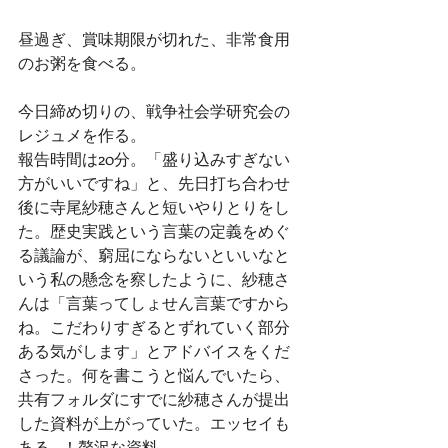
昼過ぎ、賞味期限が切れた、非常食用
のお粥を食べる。
今日締め切りの、戦争社会学研究会の
レジュメを作る。
報告時間は20分。「盛り込みすぎない
方がいいですね」と、先日打ち合わせ
後に寺尾紗穂さんと短いやりとりをし
た。歴史実践という言葉の定義をめぐ
る議論が、窮屈にならないといいなと
いう私の懸念を察したように、紗穂さ
んは「言葉ってしょせん言葉ですから
ね。こだわりすぎるとずれていく部分
ある気がします」とアドバイスをくだ
さった。何を書こうと悩んでいたら、
共有フォルダにすでに紗穂さんが提出
した資料が上がっていた。エッセイも
ある…！贅沢な資料。