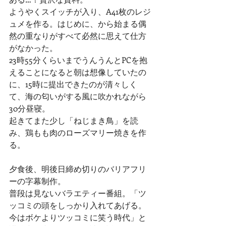
ようやくスイッチが入り、A41枚のレジ
ュメを作る。はじめに、から始まる偶
然の重なりがすべて必然に思えて仕方
がなかった。
23時55分くらいまでうんうんとPCを抱
えることになると朝は想像していたの
に、15時に提出できたのが清々しく
て、海の匂いがする風に吹かれながら
30分昼寝。
起きてまた少し「ねじまき鳥」を読
み、鶏もも肉のローズマリー焼きを作
る。
夕食後、明後日締め切りのバリアフリ
ーの字幕制作。
普段は見ないバラエティー番組。「ツ
ッコミの頭をしっかり入れてあげる。
今はボケよりツッコミに笑う時代」と