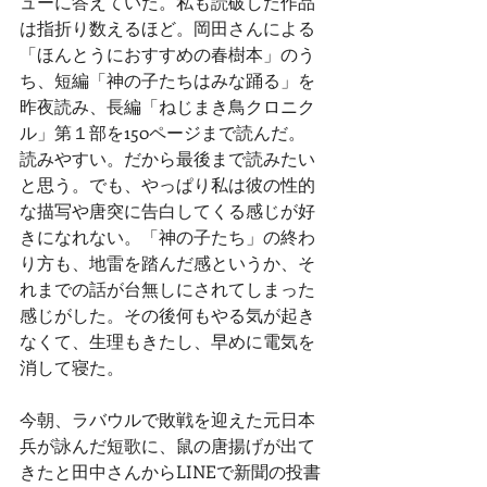
ューに答えていた。私も読破した作品
は指折り数えるほど。岡田さんによる
「ほんとうにおすすめの春樹本」のう
ち、短編「神の子たちはみな踊る」を
昨夜読み、長編「ねじまき鳥クロニク
ル」第１部を150ページまで読んだ。
読みやすい。だから最後まで読みたい
と思う。でも、やっぱり私は彼の性的
な描写や唐突に告白してくる感じが好
きになれない。「神の子たち」の終わ
り方も、地雷を踏んだ感というか、そ
れまでの話が台無しにされてしまった
感じがした。その後何もやる気が起き
なくて、生理もきたし、早めに電気を
消して寝た。
今朝、ラバウルで敗戦を迎えた元日本
兵が詠んだ短歌に、鼠の唐揚げが出て
きたと田中さんからLINEで新聞の投書