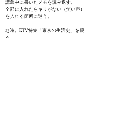
講義中に書いたメモを読み返す。
全部に入れたらキリがない（笑い声）
を入れる箇所に迷う。
23時。ETV特集「東京の生活史」を観
る。
懐かしい場所の記憶に手を伸ばしなが
ら、知らない人の生活史の断片を知
る。
河川敷で暮らす人の語りを聴きなが
ら、父の顔が浮かぶ。
「偶然と必然のあいだ」に、今日の一
日がある。
今の生活に課題をあげたらキリがない
けれど、じゃあ戻りたい瞬間があるか
と聞かれたら、ないと断言できる。で
あるならば、私はもっと今の生活をま
っすぐに愛していいんだと気づく。
いつか、マーシャルで出会った人の生