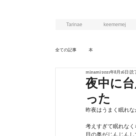
Tarinae
keememej
全ての記事
本
minami
2021年8月16日
読了
夜中に台
った
昨夜はうまく眠れな
考えすぎて眠れなく
目の奥がじんじんし