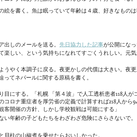
の絵を書く。魚は眠っていて年齢は４歳、好きなものは
ア出しのメールを送る。
先日協力した記事
が公開になっ
て楽しい、という気持ちになれてすごくうれしい。元気
ようやく本調子に戻る。夜更かしの代償は大きい。夜更
を辿ってネパールに関する原稿を書く。
り目にする。「札幌 「第４波」で人工透析患者118人が
のコロナ重症者を厚労省の定義で計算すれば218人から9
観客開催の方針、しかし学校観戦は可能にする」
ない年齢の子どもたちをわざわざ危険にさらさないで。
と貝柱の山椒煮を乗せたらおいしかった。