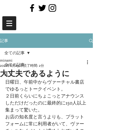
記事
全ての記事
minami
全ての記事
2021年8月23日
読了時間: 2分
大丈夫であるように
本
日曜日、午前中からヴァーチャル書店
でゆるっとトークイベント。
２日前くらいにちょこっとアナウンス
しただけだったのに最終的に150人以上
集まって驚いた。
お店の知名度と言うよりも、プラット
フォームに常に利用者がいて、ヴァー