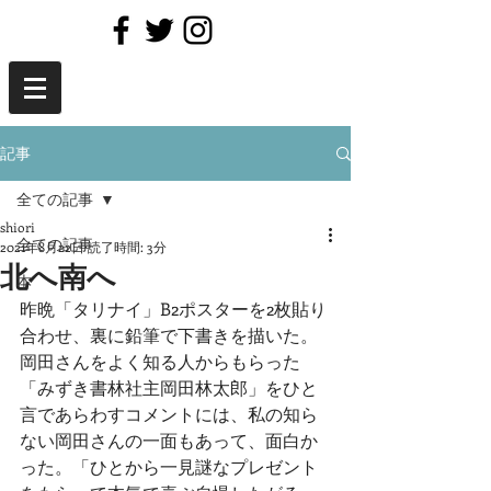
記事
全ての記事
shiori
全ての記事
2021年8月22日
読了時間: 3分
北へ南へ
本
昨晩「タリナイ」B2ポスターを2枚貼り
合わせ、裏に鉛筆で下書きを描いた。
岡田さんをよく知る人からもらった
「みずき書林社主岡田林太郎」をひと
言であらわすコメントには、私の知ら
ない岡田さんの一面もあって、面白か
った。「ひとから一見謎なプレゼント