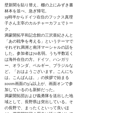
壁新聞を貼り替え、棚の上にみずき書
林本を並べ、急ぎ帰宅。
19時半からドイツ在住のフックス真理
子さん主宰のカルチャーカフェでトー
ク。
満蒙開拓平和記念館の三沢亜紀さんと
「あの戦争を考える」というテーマで
それぞれ満洲と南洋マーシャルの話を
した。参加者は70名弱。うち半数近く
は海外在住の方。ドイツ、ハンガリ
ー、オランダ、ベルギー、ブラジルな
ど。「おはようございます。こんにち
は。こんばんは。」の挨拶で始まる
zoom画面の3/4以上が、画面オンで参
加しているのも新鮮だった。
満蒙開拓団および義勇隊を送出した地
域として、長野県は突出している。そ
の長野で、まったくといって良いほ