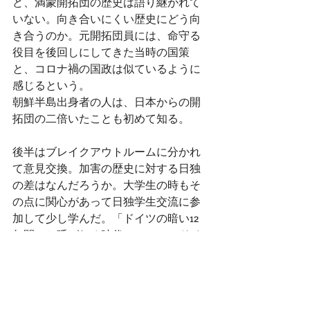
ど、満蒙開拓団の歴史は語り継がれて
いない。向き合いにくい歴史にどう向
き合うのか。元開拓団員には、命守る
役目を後回しにしてきた当時の国策
と、コロナ禍の国政は似ているように
感じるという。
朝鮮半島出身者の人は、日本からの開
拓団の二倍いたことも初めて知る。
後半はブレイクアウトルームに分かれ
て意見交換。加害の歴史に対する日独
の差はなんだろうか。大学生の時もそ
の点に関心があって日独学生交流に参
加して少し学んだ。「ドイツの暗い12
年間」と呼ばれる時代について、ドイ
ツでは今もほぼ毎日テレビで放映され
ているという。そうしないと、忘れて
しまうから。忘れないための努力をし
てきたか、今現在もしているか。違い