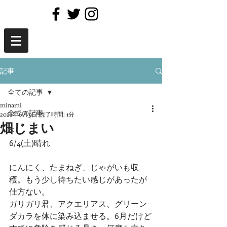
記事
全ての記事
minami
全ての記事
2022年6月5日
読了時間: 1分
畑じまい
本
6/4(土)晴れ
にんにく、たまねぎ、じゃがいも収
穫。もう少し待ちたい感じがあったが
仕方ない。
ガリガリ君、アクエリアス、グリーン
ダカラを体に染み込ませる。6月だけど