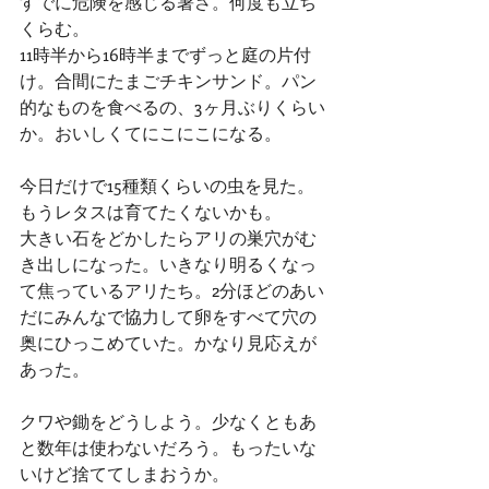
すでに危険を感じる暑さ。何度も立ち
くらむ。
11時半から16時半までずっと庭の片付
け。合間にたまごチキンサンド。パン
的なものを食べるの、3ヶ月ぶりくらい
か。おいしくてにこにこになる。
今日だけで15種類くらいの虫を見た。
もうレタスは育てたくないかも。
大きい石をどかしたらアリの巣穴がむ
き出しになった。いきなり明るくなっ
て焦っているアリたち。2分ほどのあい
だにみんなで協力して卵をすべて穴の
奥にひっこめていた。かなり見応えが
あった。
クワや鋤をどうしよう。少なくともあ
と数年は使わないだろう。もったいな
いけど捨ててしまおうか。