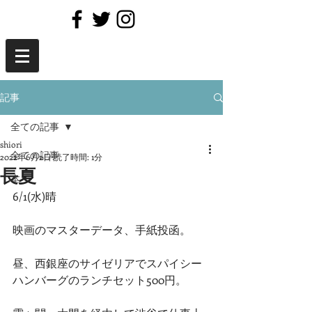
記事
全ての記事
shiori
全ての記事
2022年6月2日
読了時間: 1分
長夏
本
6/1(水)晴
映画のマスターデータ、手紙投函。
昼、西銀座のサイゼリアでスパイシー
ハンバーグのランチセット500円。