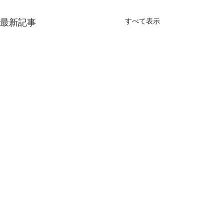
最新記事
すべて表示
©2018 shunminsha. All Rights Reserved.
宿題
社交的