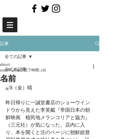
記事
全ての記事
shiori
全ての記事
2022年4月9日
読了時間: 2分
名前
本
4/8（金）晴
昨日帰りに一誠堂書店のショーウイン
ドウから見えた李英戴『帝国日本の朝
鮮映画　植民地メランコリアと協力』
（三元社）が気になった。店内に入
り、本を開くと注のページに朝鮮総督