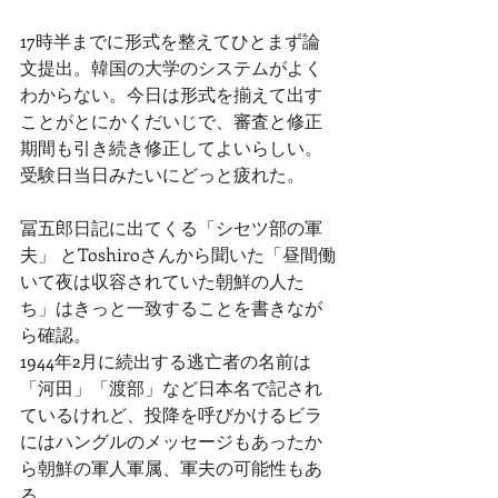
17時半までに形式を整えてひとまず論
文提出。韓国の大学のシステムがよく
わからない。今日は形式を揃えて出す
ことがとにかくだいじで、審査と修正
期間も引き続き修正してよいらしい。
受験日当日みたいにどっと疲れた。
冨五郎日記に出てくる「シセツ部の軍
夫」 とToshiroさんから聞いた「昼間働
いて夜は収容されていた朝鮮の人た
ち」はきっと一致することを書きなが
ら確認。
1944年2月に続出する逃亡者の名前は
「河田」「渡部」など日本名で記され
ているけれど、投降を呼びかけるビラ
にはハングルのメッセージもあったか
ら朝鮮の軍人軍属、軍夫の可能性もあ
る。