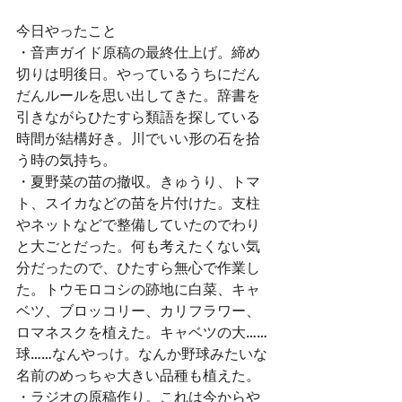
今日やったこと
・音声ガイド原稿の最終仕上げ。締め
切りは明後日。やっているうちにだん
だんルールを思い出してきた。辞書を
引きながらひたすら類語を探している
時間が結構好き。川でいい形の石を拾
う時の気持ち。
・夏野菜の苗の撤収。きゅうり、トマ
ト、スイカなどの苗を片付けた。支柱
やネットなどで整備していたのでわり
と大ごとだった。何も考えたくない気
分だったので、ひたすら無心で作業し
た。トウモロコシの跡地に白菜、キャ
ベツ、ブロッコリー、カリフラワー、
ロマネスクを植えた。キャベツの大……
球……なんやっけ。なんか野球みたいな
名前のめっちゃ大きい品種も植えた。
・ラジオの原稿作り。これは今からや