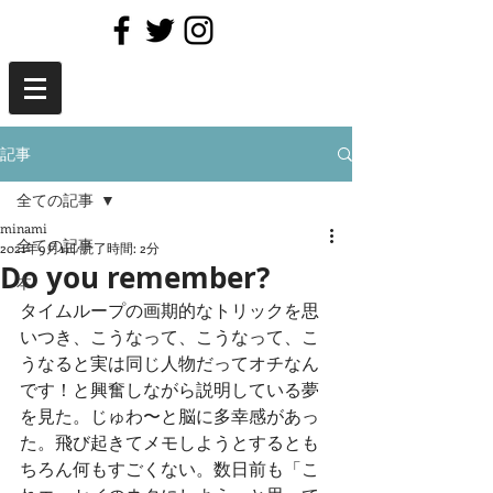
記事
全ての記事
minami
全ての記事
2021年9月1日
読了時間: 2分
Do you remember?
本
タイムループの画期的なトリックを思
いつき、こうなって、こうなって、こ
うなると実は同じ人物だってオチなん
です！と興奮しながら説明している夢
を見た。じゅわ〜と脳に多幸感があっ
た。飛び起きてメモしようとするとも
ちろん何もすごくない。数日前も「こ