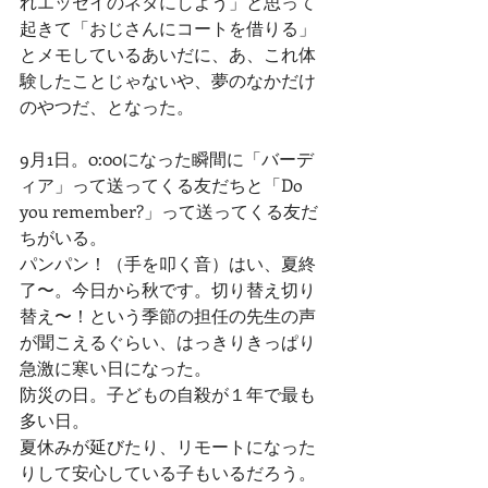
れエッセイのネタにしよう」と思って
起きて「おじさんにコートを借りる」
とメモしているあいだに、あ、これ体
験したことじゃないや、夢のなかだけ
のやつだ、となった。
9月1日。0:00になった瞬間に「バーデ
ィア」って送ってくる友だちと「Do 
you remember?」って送ってくる友だ
ちがいる。
パンパン！（手を叩く音）はい、夏終
了〜。今日から秋です。切り替え切り
替え〜！という季節の担任の先生の声
が聞こえるぐらい、はっきりきっぱり
急激に寒い日になった。
防災の日。子どもの自殺が１年で最も
多い日。
夏休みが延びたり、リモートになった
りして安心している子もいるだろう。